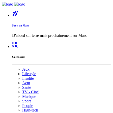
rocket_launch
Soon on Mars
D'abord sur terre mais prochainement sur Mars...
action_key
Catégories
Jeux
Lifestyle
Insolite
Actu
Santé
TV - Ciné
Musique
Sport
People
High-tech