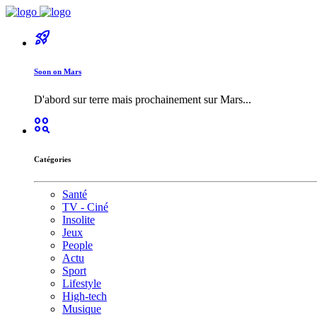
rocket_launch
Soon on Mars
D'abord sur terre mais prochainement sur Mars...
action_key
Catégories
Santé
TV - Ciné
Insolite
Jeux
People
Actu
Sport
Lifestyle
High-tech
Musique