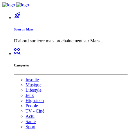
rocket_launch
Soon on Mars
D'abord sur terre mais prochainement sur Mars...
action_key
Catégories
Insolite
Musique
Lifestyle
Jeux
High-tech
People
TV - Ciné
Actu
Santé
Sport