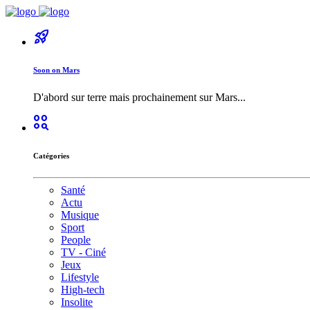
rocket_launch
Soon on Mars
D'abord sur terre mais prochainement sur Mars...
action_key
Catégories
Santé
Actu
Musique
Sport
People
TV - Ciné
Jeux
Lifestyle
High-tech
Insolite