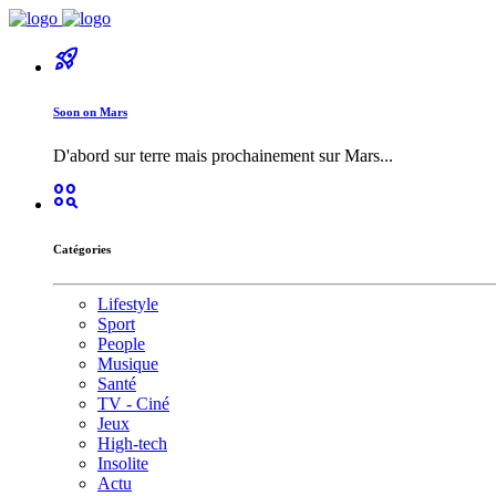
rocket_launch
Soon on Mars
D'abord sur terre mais prochainement sur Mars...
action_key
Catégories
Lifestyle
Sport
People
Musique
Santé
TV - Ciné
Jeux
High-tech
Insolite
Actu