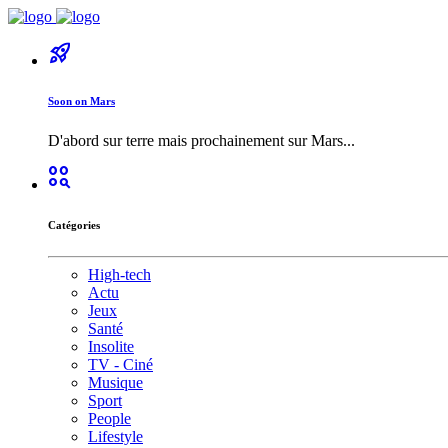
rocket_launch
Soon on Mars
D'abord sur terre mais prochainement sur Mars...
action_key
Catégories
High-tech
Actu
Jeux
Santé
Insolite
TV - Ciné
Musique
Sport
People
Lifestyle