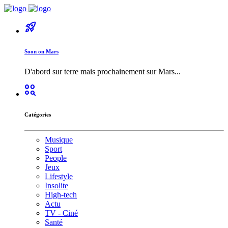
rocket_launch
Soon on Mars
D'abord sur terre mais prochainement sur Mars...
action_key
Catégories
Musique
Sport
People
Jeux
Lifestyle
Insolite
High-tech
Actu
TV - Ciné
Santé