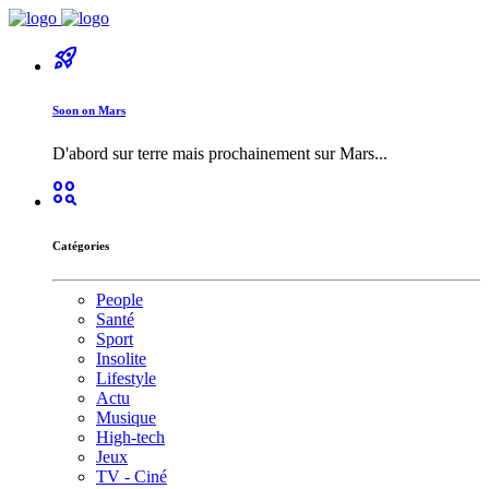
rocket_launch
Soon on Mars
D'abord sur terre mais prochainement sur Mars...
action_key
Catégories
People
Santé
Sport
Insolite
Lifestyle
Actu
Musique
High-tech
Jeux
TV - Ciné