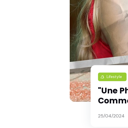
Lifestyle
style
"Une Ph
Commen
25/04/2024