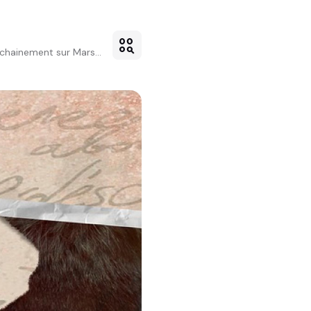
action_key
chainement sur Mars...