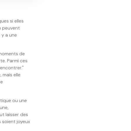
es si elles
on peuvent
 y a une
 moments de
ite. Parmi ces
rencontrer."
 mais elle
le
ritique ou une
mune,
ut laisser des
s soient joyeux