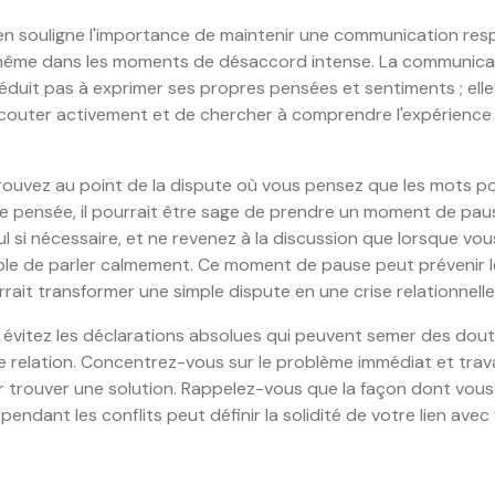
n souligne l'importance de maintenir une communication re
ême dans les moments de désaccord intense. La communicat
éduit pas à exprimer ses propres pensées et sentiments ; elle
couter activement et de chercher à comprendre l'expérience
trouvez au point de la dispute où vous pensez que les mots p
e pensée, il pourrait être sage de prendre un moment de paus
l si nécessaire, et ne revenez à la discussion que lorsque vo
ble de parler calmement. Ce moment de pause peut prévenir 
rrait transformer une simple dispute en une crise relationnelle
 évitez les déclarations absolues qui peuvent semer des dout
e relation. Concentrez-vous sur le problème immédiat et trava
 trouver une solution. Rappelez-vous que la façon dont vous
ndant les conflits peut définir la solidité de votre lien avec