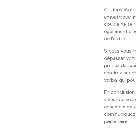
Cortney Warre
empathique, m
couple ne se r
également d'é
de l'autre.
Si vous vous 
dépasser votr
prenez du recu
sentirez capa
verbal qui pou
En conclusion,
valeur de votr
ensemble pour
communiquez pe
partenaire.