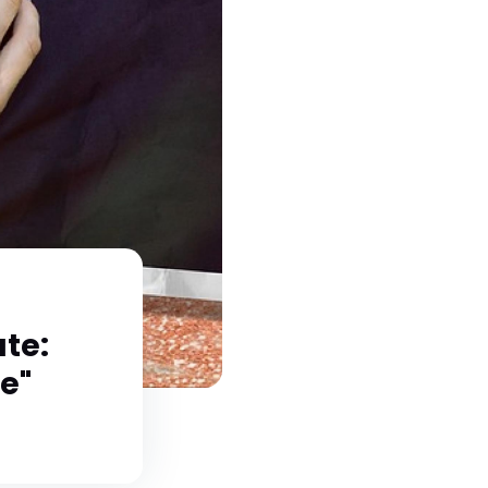
ute:
e"