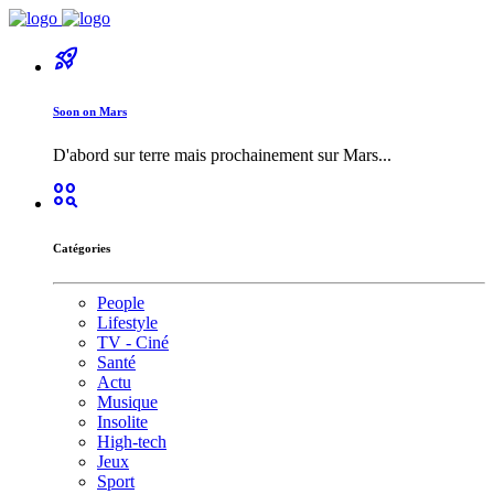
rocket_launch
Soon on Mars
D'abord sur terre mais prochainement sur Mars...
action_key
Catégories
People
Lifestyle
TV - Ciné
Santé
Actu
Musique
Insolite
High-tech
Jeux
Sport