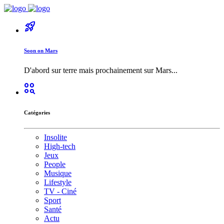
rocket_launch
Soon on Mars
D'abord sur terre mais prochainement sur Mars...
action_key
Catégories
Insolite
High-tech
Jeux
People
Musique
Lifestyle
TV - Ciné
Sport
Santé
Actu