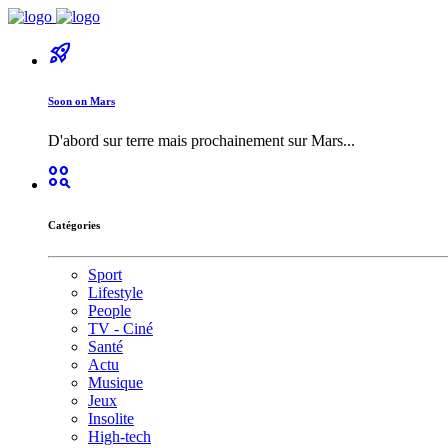
rocket_launch
Soon on Mars
D'abord sur terre mais prochainement sur Mars...
action_key
Catégories
Sport
Lifestyle
People
TV - Ciné
Santé
Actu
Musique
Jeux
Insolite
High-tech