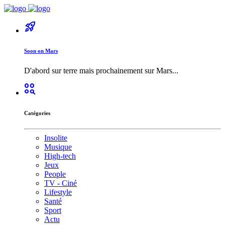
rocket_launch
Soon on Mars
D'abord sur terre mais prochainement sur Mars...
action_key
Catégories
Insolite
Musique
High-tech
Jeux
People
TV - Ciné
Lifestyle
Santé
Sport
Actu