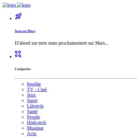
rocket_launch
Soon on Mars
D'abord sur terre mais prochainement sur Mars...
action_key
Catégories
Insolite
TV - Ciné
Jeux
Sport
Lifestyle
Santé
People
High-tech
Musique
Actu