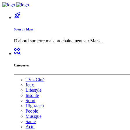
rocket_launch
Soon on Mars
D'abord sur terre mais prochainement sur Mars...
action_key
Catégories
TV - Ciné
Jeux
Lifestyle
Insolite
Sport
High-tech
People
Musique
Santé
Actu