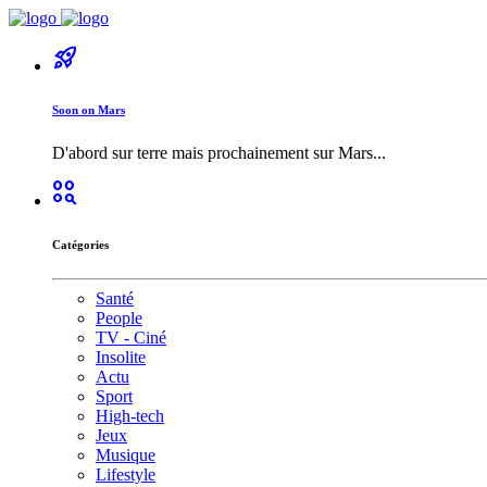
rocket_launch
Soon on Mars
D'abord sur terre mais prochainement sur Mars...
action_key
Catégories
Santé
People
TV - Ciné
Insolite
Actu
Sport
High-tech
Jeux
Musique
Lifestyle