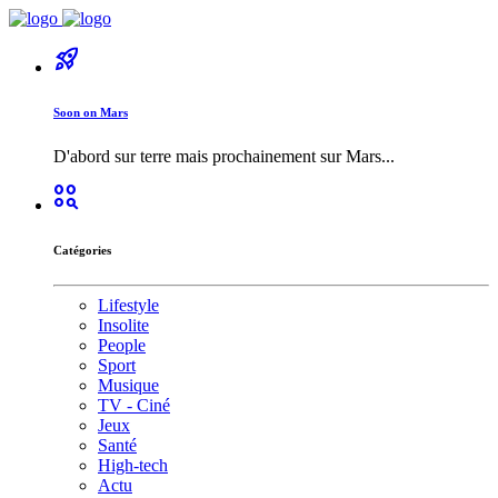
rocket_launch
Soon on Mars
D'abord sur terre mais prochainement sur Mars...
action_key
Catégories
Lifestyle
Insolite
People
Sport
Musique
TV - Ciné
Jeux
Santé
High-tech
Actu