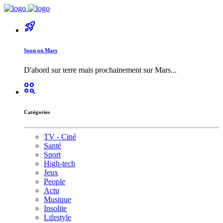
rocket_launch
Soon on Mars
D'abord sur terre mais prochainement sur Mars...
action_key
Catégories
TV - Ciné
Santé
Sport
High-tech
Jeux
People
Actu
Musique
Insolite
Lifestyle