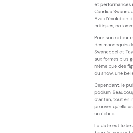
et performances 
Candice Swanepoel
Avec l’évolution d
critiques, notamm
Pour son retour 
des mannequins la
Swanepoel et Tayl
aux formes plus g
même que des fi
du show, une bell
Cependant, le pub
podium. Beaucoup 
d’antan, tout en i
prouver qu’elle e
un échec.
La date est fixée :
tournés vers cet 