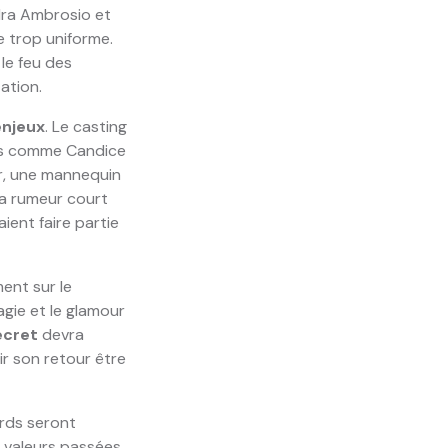
dra Ambrosio et
 trop uniforme.
 le feu des
ation.
enjeux
. Le casting
nes comme Candice
r, une mannequin
La rumeur court
ient faire partie
ent sur le
agie et le glamour
ecret
devra
ir son retour être
ards seront
s valeurs passées