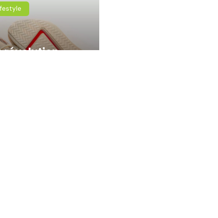
ifestyle
 révolution
s le monde des
akers : des
ussures qui
ndissent avec
 enfants !
Liens
Disclaimer