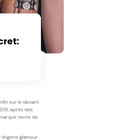
cret:
nfin sur le devant
2019, après des
a marque tente de
t lingerie glamour