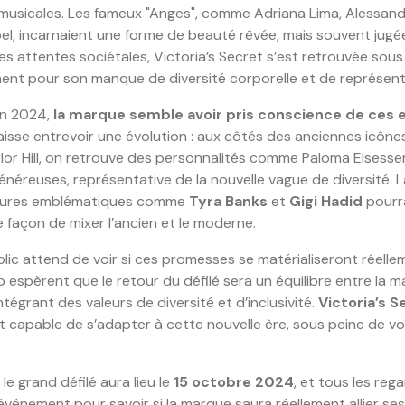
musicales. Les fameux "Anges", comme Adriana Lima, Alessan
, incarnaient une forme de beauté rêvée, mais souvent jugée
es attentes sociétales, Victoria’s Secret s’est retrouvée sous
ent pour son manque de diversité corporelle et de représent
en 2024,
la marque semble avoir pris conscience de ces 
isse entrevoir une évolution : aux côtés des anciennes icô
or Hill, on retrouve des personnalités comme Paloma Elsesse
énéreuses, représentative de la nouvelle vague de diversité. 
gures emblématiques comme
Tyra Banks
et
Gigi Hadid
pourra
e façon de mixer l’ancien et le moderne.
lic attend de voir si ces promesses se matérialiseront réellem
espèrent que le retour du défilé sera un équilibre entre la m
ntégrant des valeurs de diversité et d’inclusivité.
Victoria’s S
st capable de s’adapter à cette nouvelle ère, sous peine de vo
 le grand défilé aura lieu le
15 octobre 2024
, et tous les reg
événement pour savoir si la marque saura réellement allier se