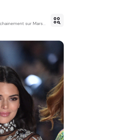
action_key
chainement sur Mars...