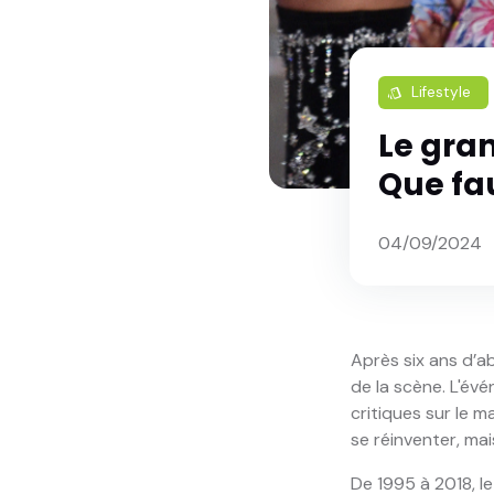
Lifestyle
style
Le gran
Que fau
04/09/2024
Après six ans d’a
de la scène. L'év
critiques sur le 
se réinventer, mai
De 1995 à 2018, le