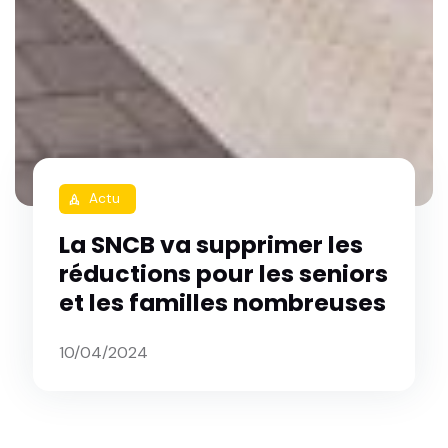
Actu
rocket
La SNCB va supprimer les
réductions pour les seniors
et les familles nombreuses
10/04/2024