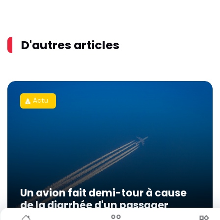
D'autres articles
Actu
rocket
Un avion fait demi-tour à cause
de la diarrhée d'un passager