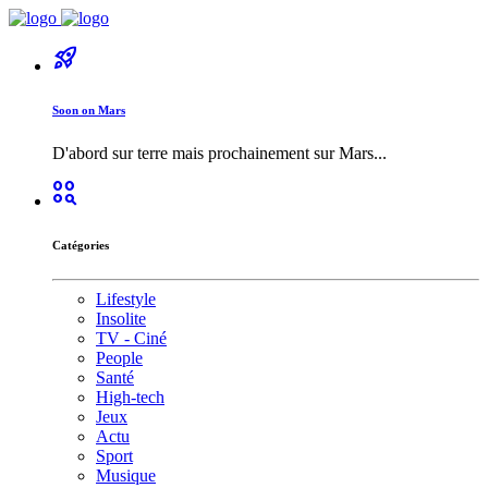
rocket_launch
Soon on Mars
D'abord sur terre mais prochainement sur Mars...
action_key
Catégories
Lifestyle
Insolite
TV - Ciné
People
Santé
High-tech
Jeux
Actu
Sport
Musique