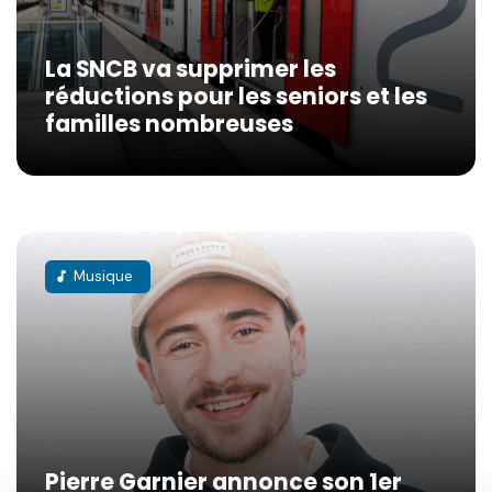
La SNCB va supprimer les
réductions pour les seniors et les
familles nombreuses
Musique
music_note
Pierre Garnier annonce son 1er