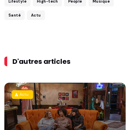
Lifestyle
High-tech
People
Musique
Santé
Actu
D'autres articles
Actu
rocket