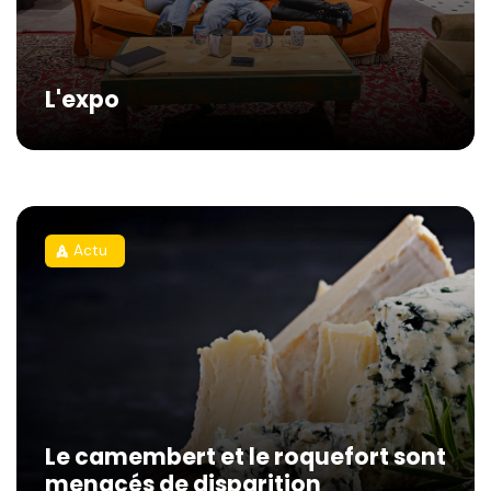
L'expo
Actu
rocket
Le camembert et le roquefort sont
menacés de disparition