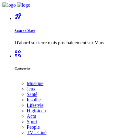
rocket_launch
Soon on Mars
D'abord sur terre mais prochainement sur Mars...
action_key
Catégories
Musique
Jeux
Santé
Insolite
Lifestyle
High-tech
Actu
Sport
People
TV - Ciné