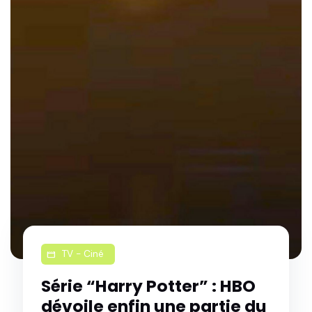
TV - Ciné
movie
Série “Harry Potter” : HBO
dévoile enfin une partie du