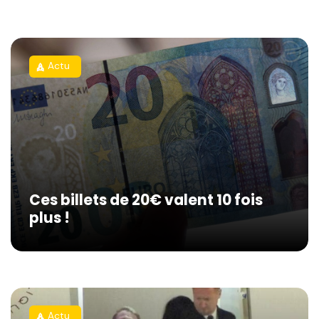
Actu
rocket
Ces billets de 20€ valent 10 fois
plus !
Actu
rocket