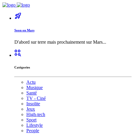
rocket_launch
Soon on Mars
D'abord sur terre mais prochainement sur Mars...
action_key
Catégories
Actu
Musique
Santé
TV - Ciné
Insolite
Jeux
High-tech
Sport
Lifestyle
People