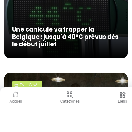
Une canicule va frapper la
Belgique : jusqu'à 40°C prévus dès
le début juillet
TV - Ciné
movie
action_key
widgets
Accueil
Catégories
Liens