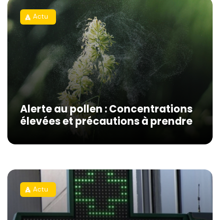
Actu
rocket
Alerte au pollen : Concentrations
élevées et précautions à prendre
Actu
rocket