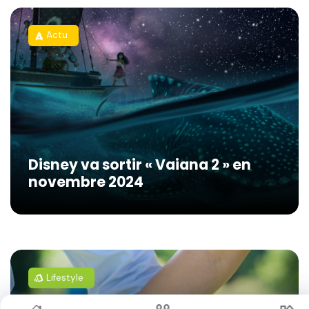
Actu
rocket
Disney va sortir « Vaiana 2 » en
novembre 2024
Lifestyle
style