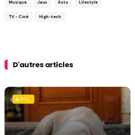
Musique
Jeux
Actu
Lifestyle
TV - Ciné
High-tech
D'autres articles
Actu
rocket