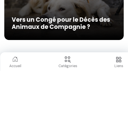
Vers un Congé pour le Décès des
Animaux de Compagnie ?
action_key
widgets
Actu
Accueil
Catégories
Liens
rocket
Avoir la braguette ouverte est la
tendance pour 2023!