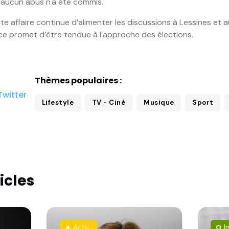
'aucun abus n'a été commis.
te affaire continue d’alimenter les discussions à Lessines et 
nce promet d’être tendue à l’approche des élections.
Thèmes populaires :
witter
Lifestyle
TV - Ciné
Musique
Sport
icles
Actu
I
rocket
lightbulb_outline