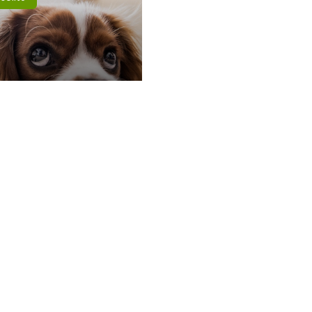
concours du
en le plus sympa
t son retour
Liens
Disclaimer