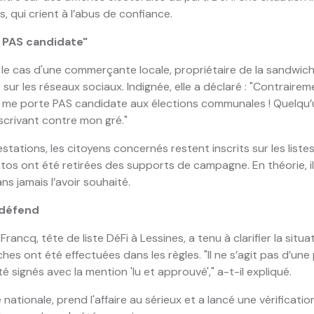
, qui crient à l’abus de confiance.
 PAS candidate"
e cas d'une commerçante locale, propriétaire de la sandwich
 sur les réseaux sociaux. Indignée, elle a déclaré : "Contraire
ne me porte PAS candidate aux élections communales ! Quelqu
scrivant contre mon gré."
stations, les citoyens concernés restent inscrits sur les listes
tos ont été retirées des supports de campagne. En théorie, i
s jamais l’avoir souhaité.
 défend
ancq, tête de liste DéFi à Lessines, a tenu à clarifier la situati
es ont été effectuées dans les règles. "Il ne s’agit pas d’une 
signés avec la mention 'lu et approuvé'," a-t-il expliqué.
lle nationale, prend l'affaire au sérieux et a lancé une vérifica