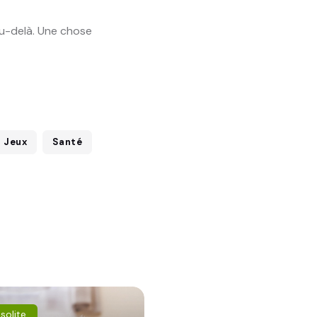
au-delà. Une chose
Jeux
Santé
nsolite