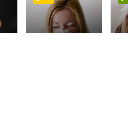
Alerte pollen en
es à
Belgique : un pic
Le 
d’allergies attendu
chi
dès vendredi !
fai
Menu
Soon On
Mars