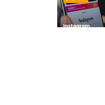
Instagram
chamboule les
profils : les stori
la une bientôt
déplacées
Thèmes populaires :