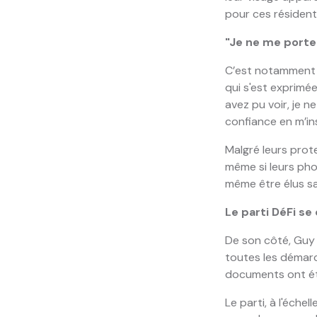
pour ces résidents
"Je ne me porte
C’est notamment l
qui s'est exprimée
avez pu voir, je 
confiance en m’in
Malgré leurs prote
même si leurs pho
même être élus san
Le parti DéFi se
De son côté, Guy Fr
toutes les démarch
documents ont été 
Le parti, à l'éche