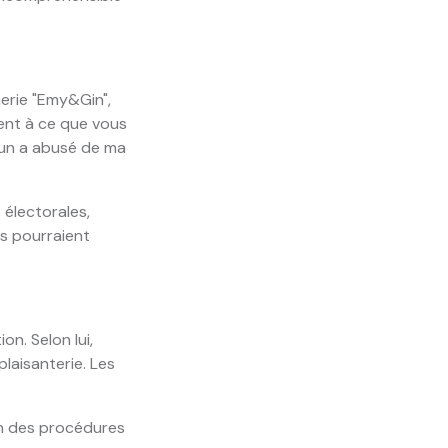
erie "Emy&Gin",
ment à ce que vous
’un a abusé de ma
 électorales,
ls pourraient
on. Selon lui,
plaisanterie. Les
tion des procédures