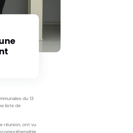
 une
nt
communales du 13
e liste de
e réunion, ont vu
 incompréhensible