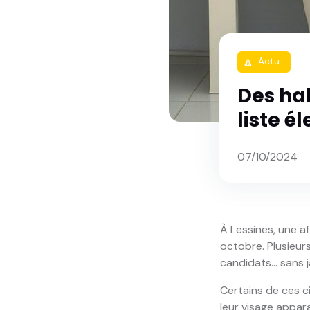
Actu
rocket
Des hab
liste é
07/10/2024
À Lessines, une a
octobre. Plusieurs
candidats… sans j
Certains de ces c
leur visage appara