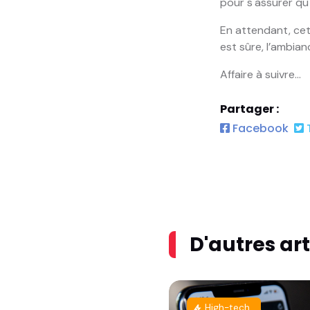
pour s'assurer qu
En attendant, cet
est sûre, l’ambia
Affaire à suivre…
Partager :
Facebook
T
D'autres art
High-tech
bolt