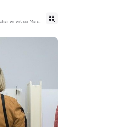
action_key
chainement sur Mars...